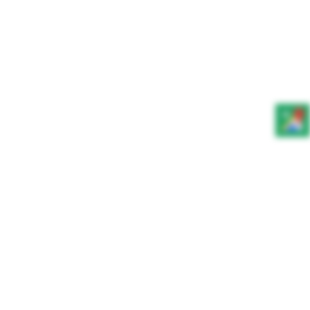
0.00
ZŁ
Strona główna
»
Owoce I bakalie w czekoladzie BIO
WIDOK:
12
24
WSZYSTKO