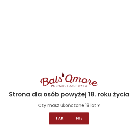
Bakalie orzechy
,
Owoce I bakalie w
Bakalie orzechy
,
Owoce I
czekoladzie BIO
czekoladzie BIO
,
Wegańsk
Migdały w czekoladzie mlecznej i
Orzechy laskowe w 
cynamonie BIO
czekoladzie 
26.25
zł
–
140.00
zł
24.75
zł
–
132
Strona dla osób powyżej 18. roku życia
Select options
Select optio
Czy masz ukończone 18 lat ?
TAK
NIE