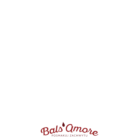
Bakalie orzechy
,
Owoce I bakalie w czekoladzie BIO
Migdały w czekoladzie mlecznej i cynamonie BIO
26.25
zł
–
140.00
zł