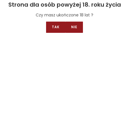
Strona dla osób powyżej 18. roku życia
Select options
Czy masz ukończone 18 lat ?
TAK
NIE
Bakalie orzechy
,
Owoce I bakalie w czekoladzie BIO
,
Wegańskie
bakalie