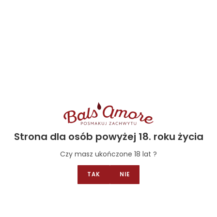
Select options
Strona dla osób powyżej 18. roku życia
Czy masz ukończone 18 lat ?
TAK
NIE
Bakalie orzechy
,
Owoce I bakalie w czekoladzie BIO
,
Wegańskie
bakalie