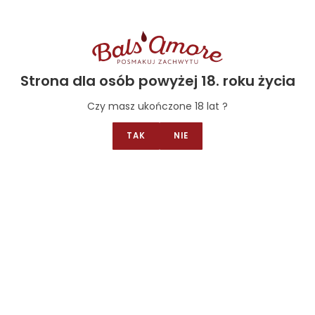
Wino Pinot Grigio Landae BIO
76.00
zł
Strona dla osób powyżej 18. roku życia
Orzechy makadamia BIO
Czy masz ukończone 18 lat ?
19.00
zł
–
190.00
zł
TAK
NIE
Wino Reserva Carmenere BIO
64.00
zł
NO PRODUCTS WERE FOUND MATCHING YOUR SELECTION.