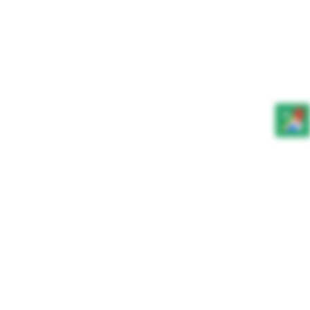
0.00
ZŁ
Strona główna
»
Wina BIO
»
Wina wegańskie
WIDOK:
12
24
WSZYSTKO