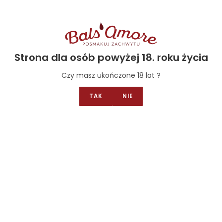
Strona dla osób powyżej 18. roku życia
Czy masz ukończone 18 lat ?
TAK
NIE
usujące
,
Różowe
,
Wina BIO
,
Wina wegańskie
Bez siarczynów
,
Białe
,
Win
wegańskie
Wino Muse Rosato Spumante Extra
Wino Pinot Grigio L
Dry BIO
76.00
zł
69.00
zł
Add to car
Add to cart