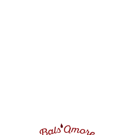
Kremy balsamiczne
,
Kremy I octy balsamiczne
Krem balsamiczny śliwkowo-ziołowy
18.00
zł
–
90.00
zł
Select options