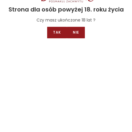
Strona dla osób powyżej 18. roku życia
Czy masz ukończone 18 lat ?
TAK
NIE
Kremy balsamiczne
,
Kremy I octy balsamiczne
Krem balsamiczny daktylowy z boczkiem
18.00
zł
–
90.00
zł
Select options