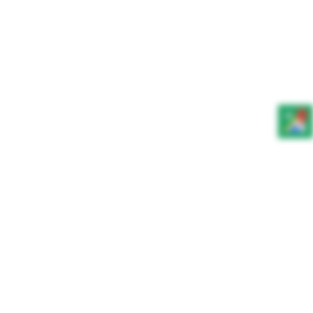
0.00
ZŁ
ona główna
»
Sklep
»
Pecorino Civitas Terre Di Chieti Igp BIO
Pecorino Civitas Terre Di
Chieti Igp BIO
76.00
zł
-
+
ADD TO CART