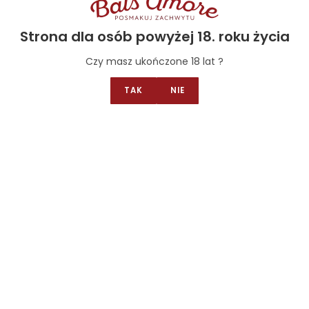
zczep: Pecorino
Strona dla osób powyżej 18. roku życia
raj producenta: Włochy
Czy masz ukończone 18 lat ?
TAK
NIE
Related products