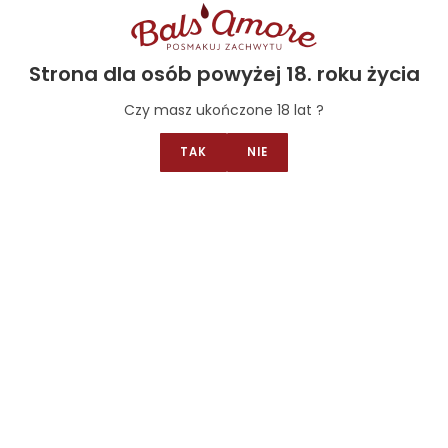
Strona dla osób powyżej 18. roku życia
Czy masz ukończone 18 lat ?
TAK
NIE
Żelki BIO
Żelki owocowo-jogurtowe z żelatyną BIO
12.30
zł
–
65.60
zł
Select options